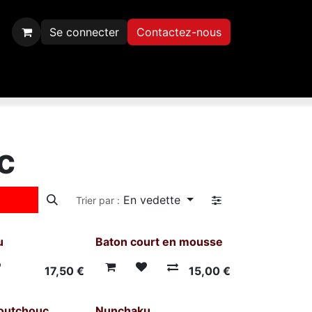
Se connecter
Contactez-nous
Inscription
Contactez-nous
c
En vedette
Trier par :
u
Baton court en mousse
17,50
€
15,00
€
outchouc
Nunchaku