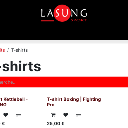
que
Equipements
Disciplines
Toutes les marques
its
T-shirts
-shirts
t Kettlebell -
T-shirt Boxing | Fighting
NG
Pro
0
€
25,00
€