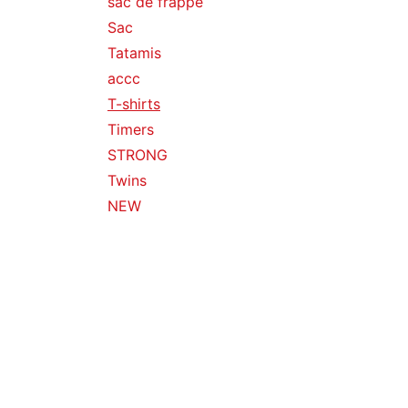
sac de frappe
Sac
Tatamis
accc
T-shirts
Timers
STRONG
Twins
NEW
Portes clés
Chaussures de boxe
Chaussure de Taekwondo
Ceinture arts martiaux
Taille