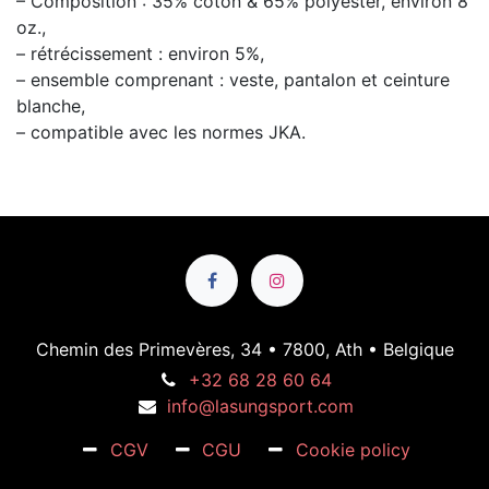
– Composition : 35% coton & 65% polyester, environ 8
oz.,
– rétrécissement : environ 5%,
– ensemble comprenant : veste, pantalon et ceinture
blanche,
– compatible avec les normes JKA.
Chemin des Primevères, 34 • 7800, Ath • Belgique
+32 68 28 60 64
info@lasungsport.com
CGV
CGU
Cookie policy