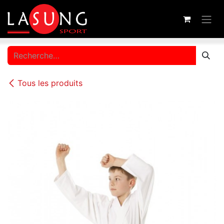
Se rendre au contenu
Tous les produits