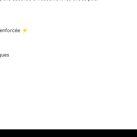
renforcée ⚡
ques