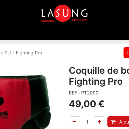
que
Equipements
Disciplines
Toutes les marques
e PU - Fighting Pro
Coquille de 
Fighting Pro
REF : PT2000
49,00
€
Ajou