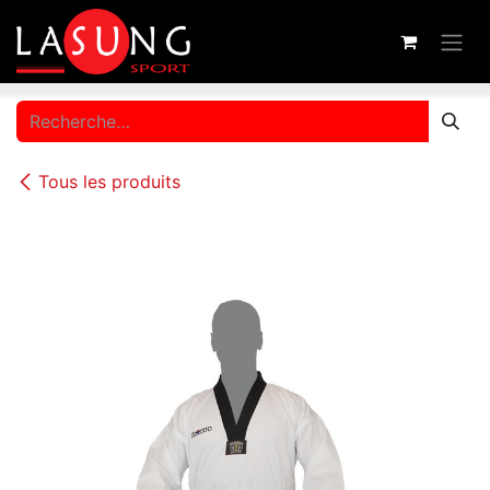
Se rendre au contenu
Tous les produits