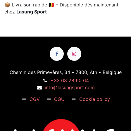
📦 Livraison rapide 🇧🇪 – Disponible dès maintenant
chez
Lasung Sport
Chemin des Primevères, 34 • 7800, Ath • Belgique
+32 68 28 60 64
info@lasungsport.com
CGV
CGU
Cookie policy