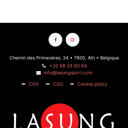
Chemin des Primevères, 34 • 7800, Ath • Belgique
+32 68 28 60 64
info@lasungsport.com
CGV
CGU
Cookie policy