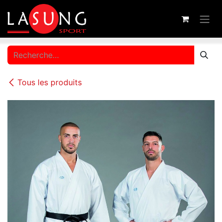
Se rendre au contenu
Tous les produits