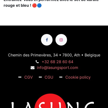
rouge et bleu ! 🔴🔵
Chemin des Primevères, 34 • 7800, Ath • Belgique
+32 68 28 60 64
info@lasungsport.com
CGV
CGU
Cookie policy