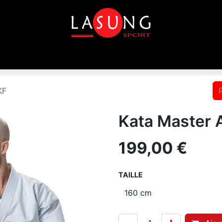
que
Equipements
Disciplines
Toutes les marques
KF
Kata Master 
199,00
€
TAILLE