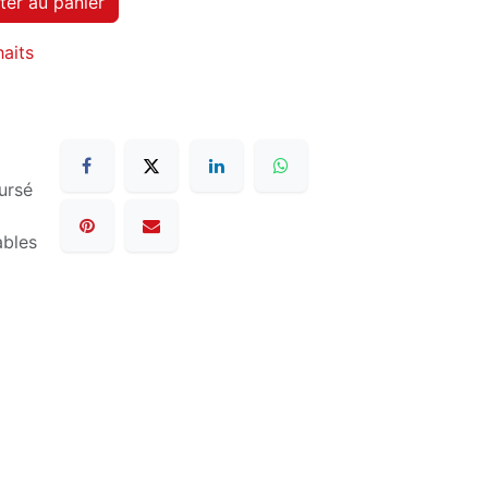
ter au panier
haits
ursé
ables