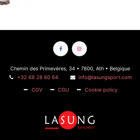
Chemin des Primevères, 34 • 7800, Ath • Belgique
+32 68 28 60 64
info@lasungsport.com
CGV
CGU
Cookie policy