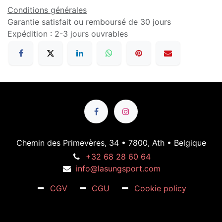
Conditions générales
Garantie satisfait ou remboursé de 30 jours
Expédition : 2-3 jours ouvrables
Chemin des Primevères, 34 • 7800, Ath • Belgique
+32 68 28 60 64
info@lasungsport.com
CGV
CGU
Cookie policy