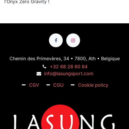
l'Onyx Zero Gravity !
Chemin des Primevères, 34 • 7800, Ath • Belgique
+32 68 28 60 64
info@lasungsport.com
CGV
CGU
Cookie policy