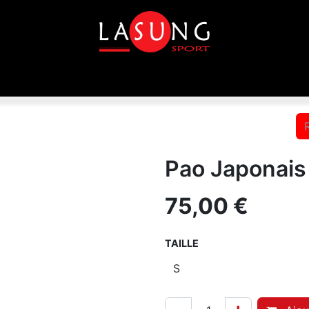
que
Equipements
Disciplines
Toutes les marques
Pao Japonais
75,00
€
TAILLE