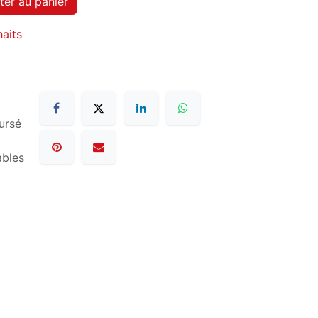
ter au panier
haits
ursé
ables