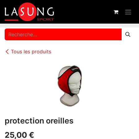
Se rendre au contenu
Tous les produits
protection oreilles
25,00
€