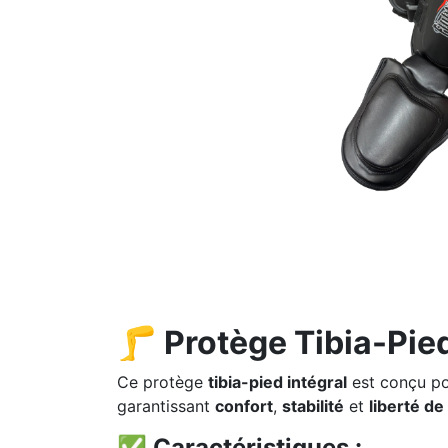
🦵 Protège Tibia-Pie
Ce protège
tibia-pied intégral
est conçu po
garantissant
confort
,
stabilité
et
liberté d
✅ Caractéristiques :