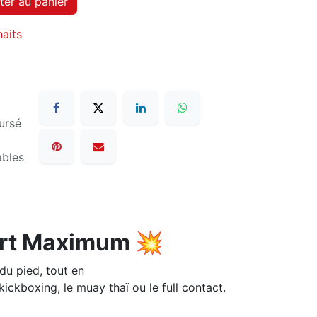
ter au panier
haits
ursé
ables
fort Maximum 💥
du pied, tout en
ickboxing, le muay thaï ou le full contact.