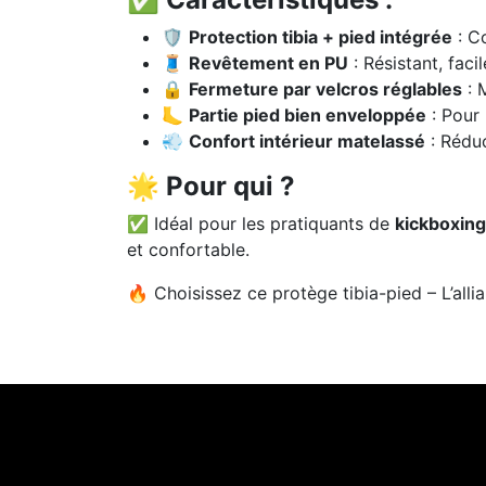
🛡️
Protection tibia + pied intégrée
: C
🧵
Revêtement en PU
: Résistant, faci
🔒
Fermeture par velcros réglables
: 
🦶
Partie pied bien enveloppée
: Pour
💨
Confort intérieur matelassé
: Rédu
🌟 Pour qui ?
✅ Idéal pour les pratiquants de
kickboxing
et confortable.
🔥 Choisissez ce protège tibia-pied – L’alli