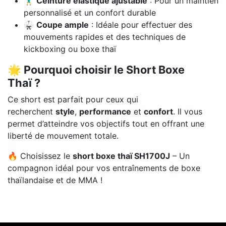
🏋️‍♂️
Ceinture élastique ajustable
: Pour un maintien
personnalisé et un confort durable
🥋
Coupe ample
: Idéale pour effectuer des
mouvements rapides et des techniques de
kickboxing ou boxe thaï
🌟 Pourquoi choisir le Short Boxe
Thaï ?
Ce short est parfait pour ceux qui
recherchent
style
,
performance
et
confort
. Il vous
permet d’atteindre vos objectifs tout en offrant une
liberté de mouvement totale.
🔥 Choisissez le
short boxe thaï SH1700J
– Un
compagnon idéal pour vos entraînements de boxe
thaïlandaise et de MMA !