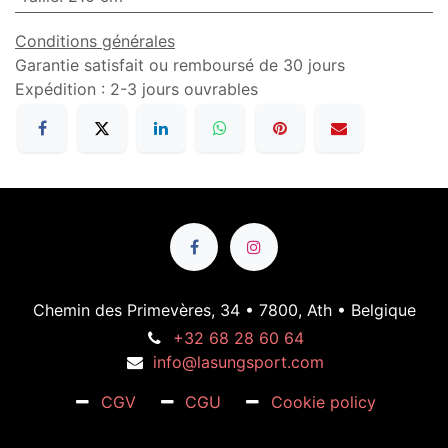
Conditions générales
Garantie satisfait ou remboursé de 30 jours
Expédition : 2-3 jours ouvrables
Chemin des Primevères, 34 • 7800, Ath • Belgique
+32 68 28 60 64
info@lasungsport.com
CGV
CGU
Cookie policy