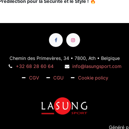
édilection pour la Sécurité et le Style !
🔥
Chemin des Primevères, 34 • 7800, Ath • Belgique
+32 68 28 60 64
info@lasungsport.com
CGV
CGU
Cookie policy
Généré 
)