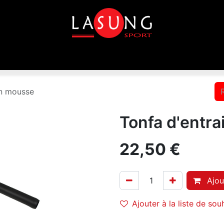
que
Equipements
Disciplines
Toutes les marques
en mousse
Tonfa d'entr
22,50
€
Ajou
Ajouter à la liste de sou