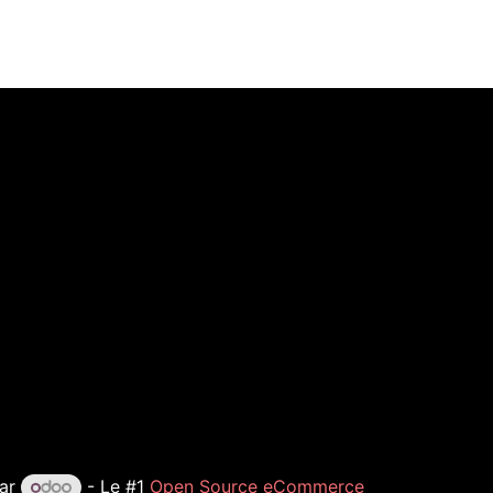
par
- Le #1
Open Source eCommerce