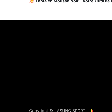
💥
Tonfa en Mousse Noir – Votre Outil de Pr
Copyright ©
LASUNG SPORT
Français (BE