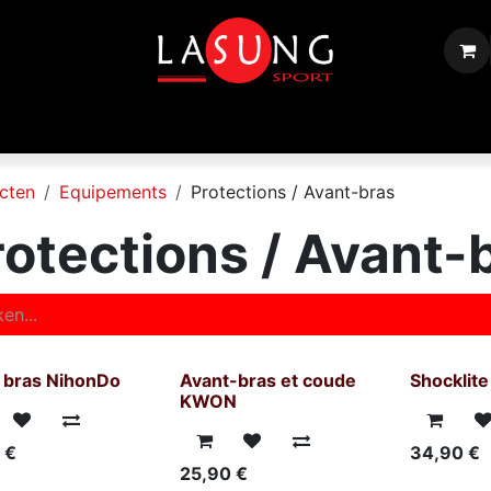
Shop
Equipements
Disciplines
Toutes les marques
cten
Equipements
Protections / Avant-bras
rotections / Avant-
 bras NihonDo
Avant-bras et coude
Shocklite
KWON
€
34,90
€
25,90
€