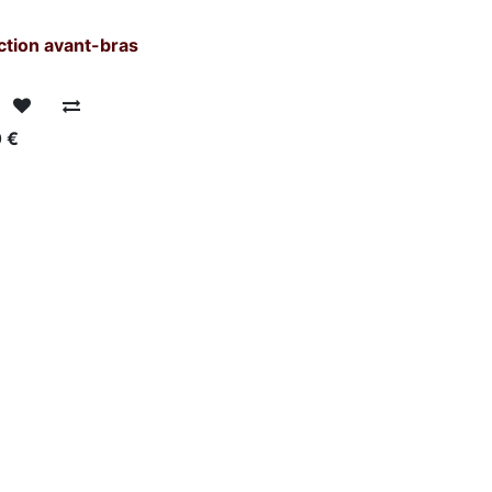
ction avant-bras
0
€