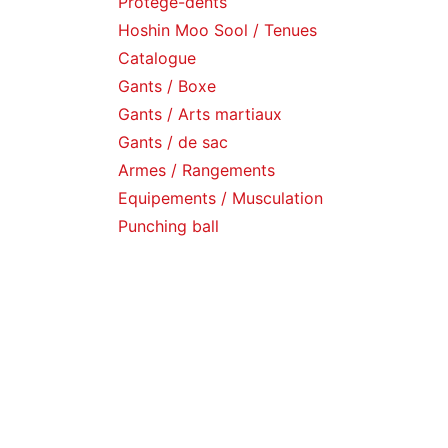
Protège-dents
Hoshin Moo Sool / Tenues
Catalogue
Gants / Boxe
Gants / Arts martiaux
Gants / de sac
Armes / Rangements
Equipements / Musculation
Punching ball
Pattes d'ours
sac de frappe
Sac
Tatamis
accc
T-shirts
Timers