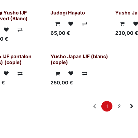
i Yusho IJF
Judogi Hayato
Yusho Jap
ved (Blanc)
65,00
€
230,00
00
€
 IJF pantalon
Yusho Japan IJF (blanc)
c) (copie)
(copie)
0
€
250,00
€
1
2