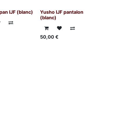
an IJF (blanc)
Yusho IJF pantalon
(blanc)
€
50,00
€