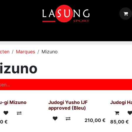
Shop
Equipements
Disciplines
Toutes les marques
cten
Marques
Mizuno
izuno
su-gi Mizuno
Judogi Yusho IJF
Judogi H
approved (Bleu)
210,00
€
00
€
85,00
€