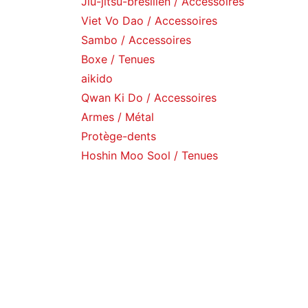
Jiu-jitsu-brésilien / Accessoires
Viet Vo Dao / Accessoires
Sambo / Accessoires
Boxe / Tenues
aikido
Qwan Ki Do / Accessoires
Armes / Métal
Protège-dents
Hoshin Moo Sool / Tenues
Catalogue
Gants / Boxe
Gants / Arts martiaux
Gants / de sac
Armes / Rangements
Equipements / Musculation
Punching ball