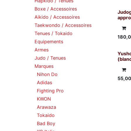
Hapkido / Tenues
Boxe / Accessoires
Judog
Aikido / Accessoires
appro
Taekwondo / Accessoires
Tenues / Tokaido
180,
Equipements
Armes
Yusho
Judo / Tenues
(blan
Marques
Nihon Do
55,0
Adidas
Fighting Pro
KWON
Arawaza
Tokaido
Bad Boy