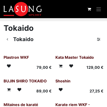
Overslaan naar inhoud
Tokaido
Tokaido
Plastron WKF
Kata Master Tokaido
79,00
€
129,00
€
BUJIN SHIRO TOKAIDO
Shoshin
89,00
€
27,25
€
Mitaines de karaté
Karate riem WKF -