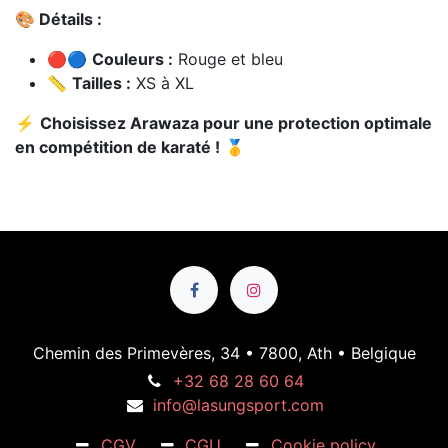
🎨 Détails :
🔴🔵
Couleurs :
Rouge et bleu
📏
Tailles :
XS à XL
⚡
Choisissez Arawaza pour une protection optimale
en compétition de karaté !
🥇
Chemin des Primevères, 34 • 7800, Ath • Belgique
+32 68 28 60 64
info@lasungsport.com
CGV
CGU
Cookie policy