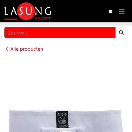
Overslaan naar inhoud
Alle producten