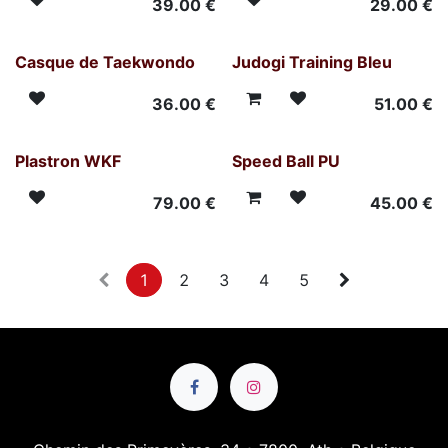
39.00
€
29.00
€
Casque de Taekwondo
Judogi Training Bleu
36.00
€
51.00
€
Plastron WKF
Speed Ball PU
79.00
€
45.00
€
1
2
3
4
5