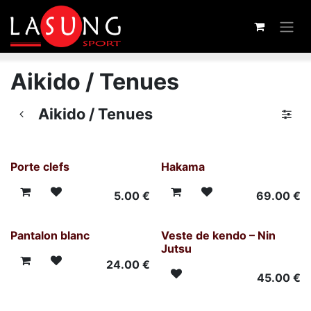
Skip to Content
Aikido / Tenues
Aikido / Tenues
Porte clefs
Hakama
5.00
€
69.00
€
Pantalon blanc
Veste de kendo – Nin
Jutsu
24.00
€
45.00
€